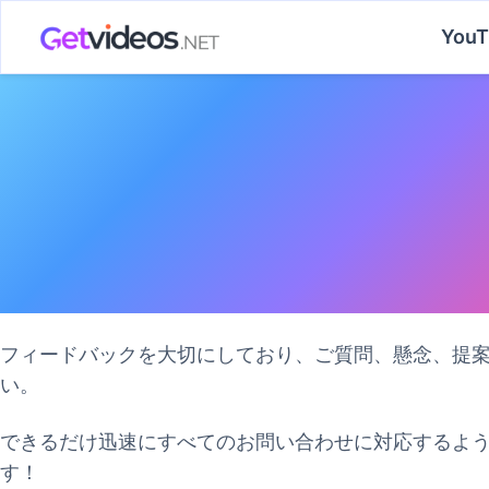
内
YouT
容
を
ス
キ
ッ
プ
フィードバックを大切にしており、ご質問、懸念、提案がある
い。
できるだけ迅速にすべてのお問い合わせに対応するよう努
す！